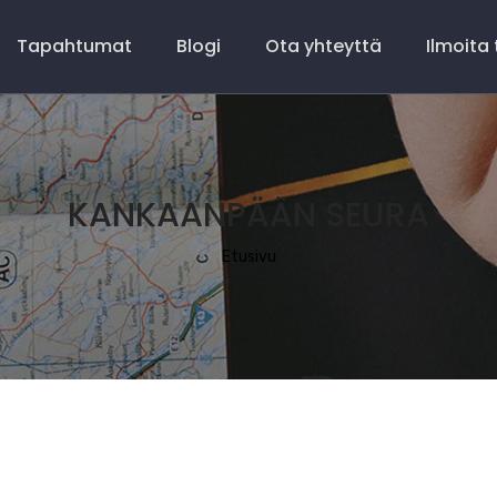
Tapahtumat
Blogi
Ota yhteyttä
Ilmoita
KANKAANPÄÄN SEURA
Murupolku
Etusivu