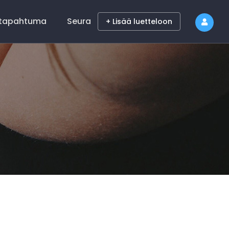
 tapahtuma
Seura
+ Lisää luetteloon