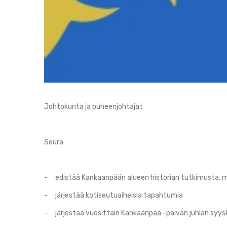
Johtokunta ja puheenjohtajat
Seura
- edistää Kankaanpään alueen historian tutkimusta, 
- järjestää kotiseutuaiheisia tapahtumia
- järjestää vuosittain Kankaanpää -päivän juhlan syy