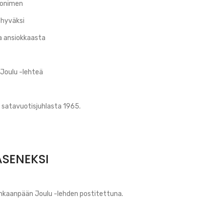
vonimen
 hyväksi
a ansiokkaasta
Joulu -lehteä
 satavuotisjuhlasta 1965.
ÄSENEKSI
nkaanpään Joulu -lehden postitettuna.