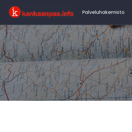
Main
Navigation
Palveluhakemisto
Kankaaanpää