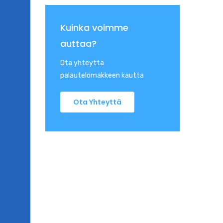
Kuinka voimme
auttaa?
Ota yhteyttä
palautelomakkeen kautta
Ota Yhteyttä