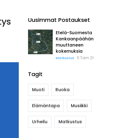
tys
Uusimmat Postaukset
Etelä-Suomesta
Kankaanpäähän
muuttaneen
kokemuksia
11 Tam 21
Matkustus
Tagit
Muoti
Ruoka
Elämäntapa
Musiikki
Urheilu
Matkustus