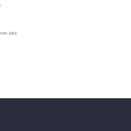
i
nan, joka