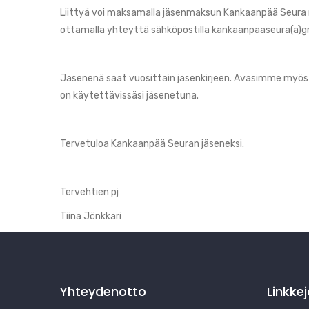
Liittyä voi maksamalla jäsenmaksun Kankaanpää Seura ry
ottamalla yhteyttä sähköpostilla kankaanpaaseura(a)
Jäsenenä saat vuosittain jäsenkirjeen. Avasimme myös
on käytettävissäsi jäsenetuna.
Tervetuloa Kankaanpää Seuran jäseneksi.
Tervehtien pj
Tiina Jönkkäri
Yhteydenotto
Linkke