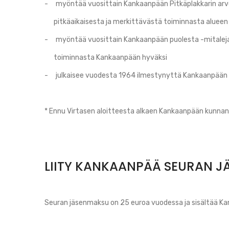
- myöntää vuosittain Kankaanpään Pitkäplakkarin ar
pitkäaikaisesta ja merkittävästä toiminnasta alueen
- myöntää vuosittain Kankaanpään puolesta -mitalej
toiminnasta Kankaanpään hyväksi
- julkaisee vuodesta 1964 ilmestynyttä Kankaanpään 
* Ennu Virtasen aloitteesta alkaen Kankaanpään kunnan
LIITY KANKAANPÄÄ SEURAN J
Seuran jäsenmaksu on 25 euroa vuodessa ja sisältää Ka