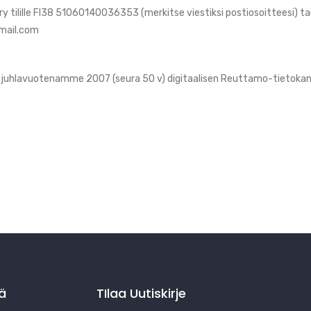
 tilille FI38 51060140036353 (merkitse viestiksi postiosoitteesi) ta
gmail.com
 juhlavuotenamme 2007 (seura 50 v) digitaalisen Reuttamo-tietokan
jä
TIlaa Uutiskirje