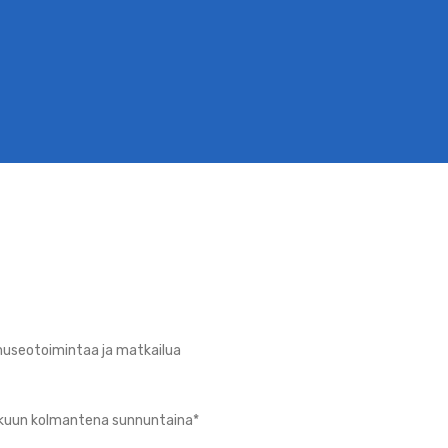
museotoimintaa ja matkailua
skuun kolmantena sunnuntaina*