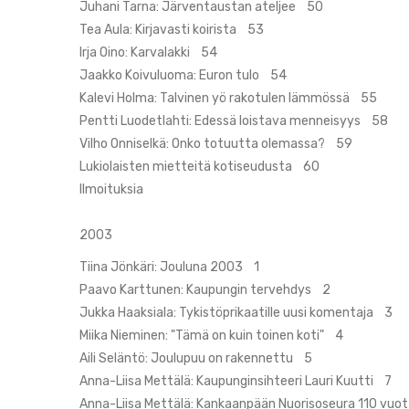
Juhani Tarna: Järventaustan ateljee 50
Tea Aula: Kirjavasti koirista 53
Irja Oino: Karvalakki 54
Jaakko Koivuluoma: Euron tulo 54
Kalevi Holma: Talvinen yö rakotulen lämmössä 55
Pentti Luodetlahti: Edessä loistava menneisyys 58
Vilho Onniselkä: Onko totuutta olemassa? 59
Lukiolaisten mietteitä kotiseudusta 60
Ilmoituksia
2003
Tiina Jönkäri: Jouluna 2003 1
Paavo Karttunen: Kaupungin tervehdys 2
Jukka Haaksiala: Tykistöprikaatille uusi komentaja 3
Miika Nieminen: "Tämä on kuin toinen koti" 4
Aili Seläntö: Joulupuu on rakennettu 5
Anna-Liisa Mettälä: Kaupunginsihteeri Lauri Kuutti 7
Anna-Liisa Mettälä: Kankaanpään Nuorisoseura 110 vuo