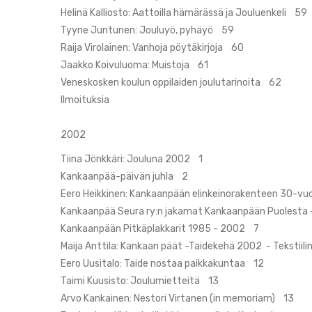
Helinä Kalliosto: Aattoilla hämärässä ja Jouluenkeli 59
Tyyne Juntunen: Jouluyö, pyhäyö 59
Raija Virolainen: Vanhoja pöytäkirjoja 60
Jaakko Koivuluoma: Muistoja 61
Veneskosken koulun oppilaiden joulutarinoita 62
Ilmoituksia
2002
Tiina Jönkkäri: Jouluna 2002 1
Kankaanpää-päivän juhla 2
Eero Heikkinen: Kankaanpään elinkeinorakenteen 30-vu
Kankaanpää Seura ry:n jakamat Kankaanpään Puolesta 
Kankaanpään Pitkäplakkarit 1985 - 2002 7
Maija Anttila: Kankaan päät -Taidekehä 2002 - Tekstiili
Eero Uusitalo: Taide nostaa paikkakuntaa 12
Taimi Kuusisto: Joulumietteitä 13
Arvo Kankainen: Nestori Virtanen (in memoriam) 13