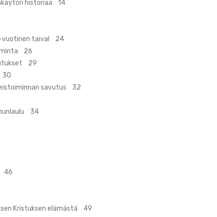
nkäytön historiaa 14
-vuotinen taival 24
oiminta 26
ikutukset 29
ä 30
hteistoiminnan savutus 32
innunlaulu 34
ä 46
suksen Kristuksen elämästä 49