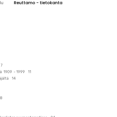
lu
Reuttamo - tietokanta
 7
sä 1909 - 1999 11
täjältä 14
18