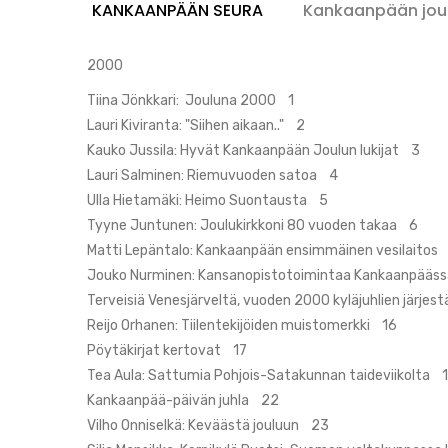
Seura
KANKAANPÄÄN SEURA
Kankaanpään jou
2000
Tiina Jönkkari: Jouluna 2000 1
Lauri Kiviranta: "Siihen aikaan.." 2
Kauko Jussila: Hyvät Kankaanpään Joulun lukijat 3
Lauri Salminen: Riemuvuoden satoa 4
Ulla Hietamäki: Heimo Suontausta 5
Tyyne Juntunen: Joulukirkkoni 80 vuoden takaa 6
Matti Lepäntalo: Kankaanpään ensimmäinen vesilaitos
Jouko Nurminen: Kansanopistotoimintaa Kankaanpääs
Terveisiä Venesjärveltä, vuoden 2000 kyläjuhlien järjes
Reijo Orhanen: Tiilentekijöiden muistomerkki 16
Pöytäkirjat kertovat 17
Tea Aula: Sattumia Pohjois-Satakunnan taideviikolta 
Kankaanpää-päivän juhla 22
Vilho Onniselkä: Keväästä jouluun 23