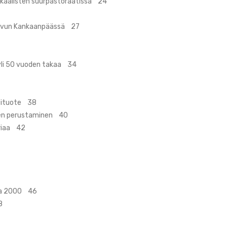
 Ikaalisten suurpastoraatissa 24
nluvun Kankaanpäässä 27
yli 50 vuoden takaa 34
ntituote 38
yksen perustaminen 40
oriaa 42
lla 2000 46
8