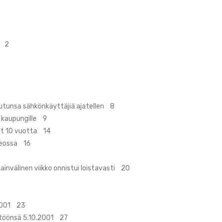
n 2
eutunsa sähkönkäyttäjiä ajatellen 8
 kaupungille 9
ut 10 vuotta 14
seossa 16
invälinen viikko onnistui loistavasti 20
.2001 23
äyttöönsä 5.10.2001 27