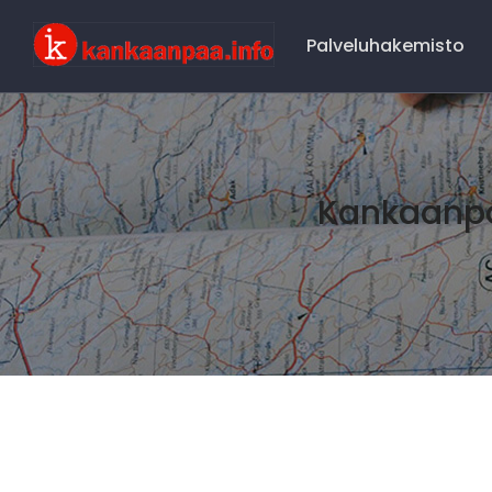
Main
Navigation
Palveluhakemisto
Kankaanpä
Kankaaanpää