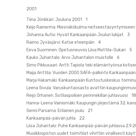
2001
Tiina Jönkkäri: Jouluna 2001 1
Keijo Rainerma: Miesnäkökulma neitseestäsyntymisee
Johanna Autio: Hyvät Kankaanpään Joulun lukijat 3
Raimo Jyväsjärvi: Katse eteenpäin 4
Eeva Suominen: Opetusneuvos Liisa Mattila-Oukari 5
Kauko Juhantalo: Arvo Juhantalon muistolle 6
Simo Pikkusaari: Antti Tapiola teki elämäntyönsa kotis
Maija Anttila: Vuoden 2000 SAFA-palkinto Kankaanpään
Marja Hakamäki: Kankaanpään Kuntoutuskeskus toimin
Leena Sivula: Varuskuntaosasto avattiin kaupunginmu
Reijo Orhanen: Sotilaspoikien perinnekillan juhlavuosi 18
Hanna-Leena Vainiomäki: Kaupungin järjestämä 32. kansa
Senni Parsama: Erilainen joulu 21
Kankaanpää-päivän juhla 22
Liisa Juhantalo: Puhe Kankaanpää-päivän juhlassa 2.9
Musiikkiopiston uudet toimitilat vihittiin virallisesti k