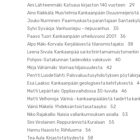
Aini Lähteenmäki: Katsaus kirjaston 140 vuoteen 29
Aino Räikkälä: Muistelmia Kankaanpään Osuusmeijeristä
Jouko Nurminen: Paarmuskasta parantajaan Santasky
Sylvi Syväoja: Vanhusriepu - riepuvanhus 35
Paavo Tuori: Kankaanpään urheiluvuosi 2001 36
Alpo Mäki-Korvala: Kerjäläisestä tilanomistajaksi 38
Leena Sivula: Kankaanpää sai kotirintamamuistomerki
Pohjois-Satakunnan taideviikko valokuvin 40
Mirja Vähämäki: Voimaa hiljaisuudesta 42
Pentti Luodetlahti: Palovakuutusyhdistyksen pöytäkirj
Esa Laakso: Kankaanpään geologisesta kehityksestä 4
Matti Lepäntalo: Oppilasvaihdossa 30-luvulla 46
Matti Velhonoja: Värinä - kankaanpääläistä taidetta kan
Väinö Mäkelä: Yhdeksäntoistasataayksi 52
Niko Rajakallio: Naisia vallankumouksen asialla 53
Sini Virolainen: Reppurännistä Kuralaan 55
Hannu Haavisto: Riihiluoma 56
Tea Aula: Kirjastotätiydestä 58