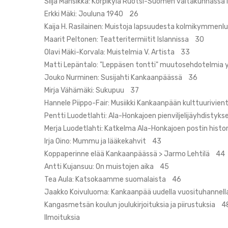
Silja Mansikka: Korpikylä Ruotsi-Suomen valtakunnassa
Erkki Mäki: Jouluna 1940 26
Kaija H. Rasilainen: Muistoja lapsuudesta kolmikymme
Maarit Peltonen: Teatteritermiitit Islannissa 30
Olavi Mäki-Korvala: Muistelmia V. Artista 33
Matti Lepäntalo: "Leppäsen tontti" muutosehdotelmia 
Jouko Nurminen: Susijahti Kankaanpäässä 36
Mirja Vähämäki: Sukupuu 37
Hannele Piippo-Fair: Musiikki Kankaanpään kulttuurivie
Pentti Luodetlahti: Ala-Honkajoen pienviljelijäyhdist
Merja Luodetlahti: Katkelma Ala-Honkajoen postin hist
Irja Oino: Mummu ja lääkekahvit 43
Koppaperinne elää Kankaanpäässä > Jarmo Lehtilä 44
Antti Kujansuu: On muistojen aika 45
Tea Aula: Katsokaamme suomalaista 46
Jaakko Koivuluoma: Kankaanpää uudella vuosituhanne
Kangasmetsän koulun joulukirjoituksia ja piirustuksia 4
Ilmoituksia