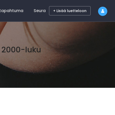
 tapahtuma
Seura
+ Lisää luetteloon
 2000-luku