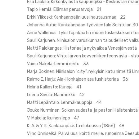
Esa Laakso: Kirkonkylästä kaupungiksi - Keskustan maa
Tapio Hemiä: Elämän perusarvoja 21
Erkki Ylikoski: Kankaanpään uusi hautausmaa 22
Johanna Autio: Kankaanpään työväentalo Soihtulan 30
Anne Wallenius: Tykistöprikaatin muonituskeskuksen t
Sauli Karjunen: Niinisalon varuskunnan taloudelliset va
Matti Palokangas: Historiaa ja nykyaikaa Venesjärvest
Sauli Karjunen: Vihteljärven kevyenliikenteenväylä - y
Väinö Mäkelä: Lemmi neito 33
Marja Jokinen: Niinisalon "city", nykyisin katu nimeltä L
Raimo E. Harju: Ala-Honkajoen asutushistoriaa 36
Helinä Kalliosto: Runoja 41
Leena Sivula: Marimekko 42
Matti Lepäntalo: Lehmäkauppoja 44
Jouko Nurminen: Soikan sudesta ja pastori Hällstenist
V. Mäkelä: Ikuinen lepo 47
K. A. & Y. K: Kankaanpäästä elokuussa (1856) 48
Vilho Onniselkä: Päivä uusi koitti meille, runoelma Jee