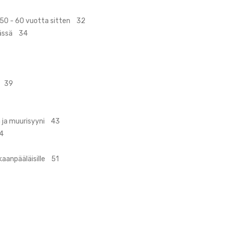
 50 - 60 vuotta sitten 32
lässä 34
n 39
a ja muurisyyni 43
4
kaanpääläisille 51