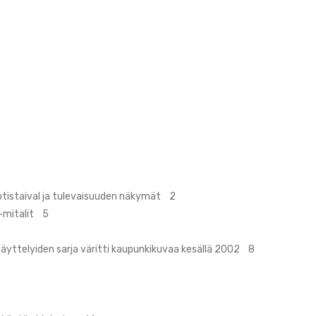
otistaival ja tulevaisuuden näkymät 2
-mitalit 5
näyttelyiden sarja väritti kaupunkikuvaa kesällä 2002 8